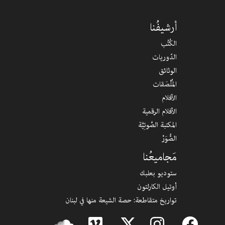
أرشيفُنا
الكُتُب
الدّوريات
الوثائق
المُلْصَقات
سهل عبدا
نتانيا
الأفلام
الأفلام الرقمية
المكتبة الصَّوتِيَّة
بتحلم بس بتخاف
وسط البلد (مصر) في بيروت
الصُّوَرْ
مَجاميعُنا
ستوديو بعلبك
أوتيل الكارلتون
تواريخ متقاطعة: حصة الشيعة منها في لبنان