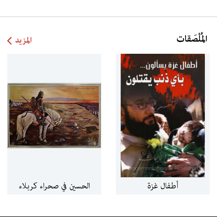
المُلْصَقات
المزيد
تل أبيب ـ يافا
طبريا
أطفال غزة
الحسين في صحراء كربلاء