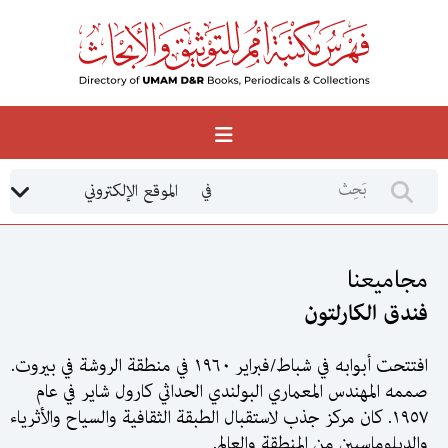
الموقع الإلكتروني
في
مجاميعنا
فندق الكارلتون
افتتحت أبوابه في شباط/فبراير ١٩٦٠ في منطقة الروشة في بيروت.
صممه المهندس المعماري البولندي الحداثي كارول شاير في عام
١٩٥٧. كان مركز جذب لاستقبال الطبقة الثقافية والسياح والأثرياء
والدبلوماسيين من المنطقة والعالم.